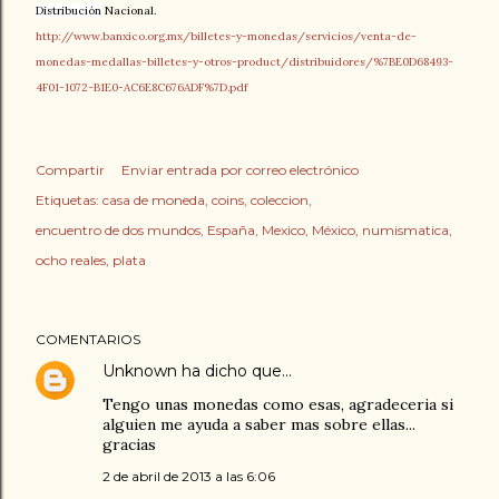
Distribución
Nacional.
http://www.banxico.org.mx/billetes-y-monedas/servicios/venta-de-
monedas-medallas-billetes-y-otros-product/distribuidores/%7BE0D68493-
4F01-1072-B1E0-AC6E8C676ADF%7D.pdf
Compartir
Enviar entrada por correo electrónico
Etiquetas:
casa de moneda
coins
coleccion
encuentro de dos mundos
España
Mexico
México
numismatica
ocho reales
plata
COMENTARIOS
Unknown
ha dicho que…
Tengo unas monedas como esas, agradeceria si
alguien me ayuda a saber mas sobre ellas...
gracias
2 de abril de 2013 a las 6:06