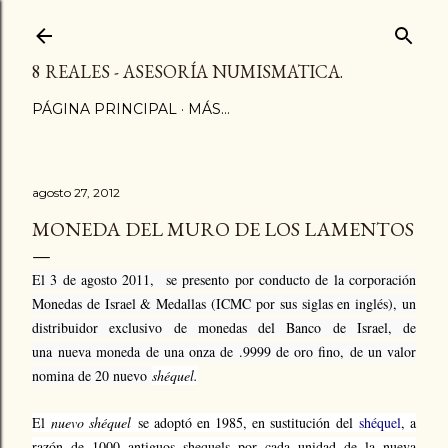
Ir al contenido principal
8 REALES - ASESORÍA NUMISMATICA.
PÁGINA PRINCIPAL
MÁS…
agosto 27, 2012
MONEDA DEL MURO DE LOS LAMENTOS
El 3 de agosto 2011, se presento por conducto de l
a corporación
Monedas de Israel & Medallas (ICMC por sus siglas en inglés), un
distribuidor exclusivo de monedas del Banco de Israel, de
una
nueva moneda de u
na onza de .9999 de oro fino, de un valor
nomina de 20 nuevo
shéquel.
El
nuevo shéquel
se adoptó en 1985, en sustitución del
shéquel
, a
razón de 1000 antiguos shequels por cada unidad de la nueva