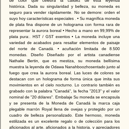
de color que celebra la calidez de esta leyenda
histórica. Dada su singularidad y belleza, su moneda es
seguro para vender rápidamente. No se demore: orden el
suyo hoy características especiales . • Su magnífica moneda
de plata fina dispone de un holograma con forma rara de
representar la aurora boreal • Hecho a mano en 99,99% de
plata pura:. HST / GST exentos • La moneda incluye una
variedad de acabados para resaltar elementos de paisaje
del norte de Canadá. • acuñación limitada de 8.500
monedas. Diseño Diseñado por el artista canadiense
Nathalie Bertin, que es mestiza, su moneda bellísima
muestra la leyenda de Odawa Nanahboozhosentado junto al
fuego que crea la aurora boreal. Las luces de colores se
destacan con un holograma de forma única que imita sus
movimientos en el cielo nocturno. Lo contrario también es
grabado con la palabra "Canadá", la fecha "2013" y el valor
nominal de "20 dólares". Embalaje Su moneda se encapsula
y se presenta de la Moneda de Canadá la marca caja
plegable marrón Royal llena de ovejas y protegido por un
cuadro de belleza personalizado. Este hermoso, moneda
estilizada es un excelente regalo o de colección para los
aficionados al arte, aficionados a la historia, y apreciadores