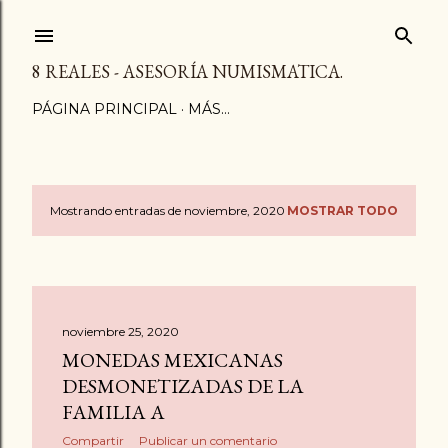
Ir al contenido principal
8 REALES - ASESORÍA NUMISMATICA.
PÁGINA PRINCIPAL
MÁS…
Mostrando entradas de noviembre, 2020
MOSTRAR TODO
E
n
t
noviembre 25, 2020
r
MONEDAS MEXICANAS
a
DESMONETIZADAS DE LA
FAMILIA A
d
Compartir
Publicar un comentario