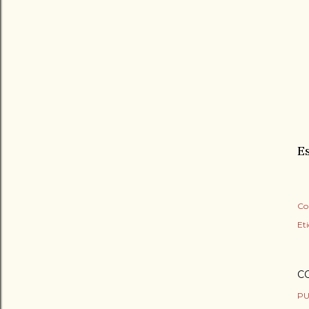
E
Co
Et
C
PU