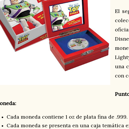
El se
col
ofic
Disne
mon
Ligh
una c
con c
Punt
oneda:
Cada moneda contiene 1 oz de plata fina de .999.
Cada moneda se presenta en una caja temática ex