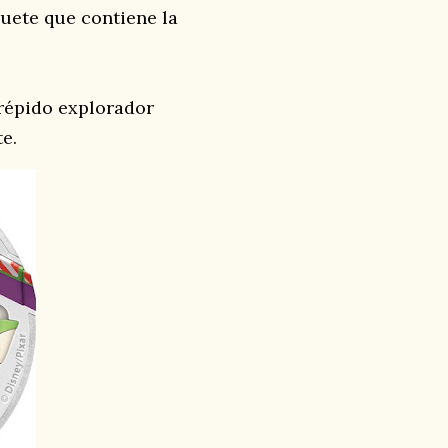
guete que contiene la
trépido explorador
e.