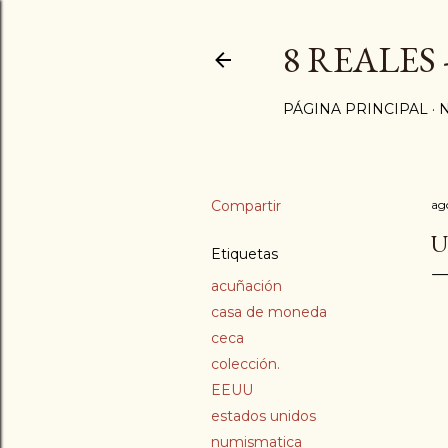
8 REALES
PÁGINA PRINCIPAL
Compartir
ag
U
Etiquetas
acuñación
casa de moneda
ceca
colección.
EEUU
estados unidos
numismatica