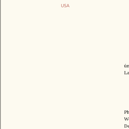
USA
ún
La
Ph
We
De