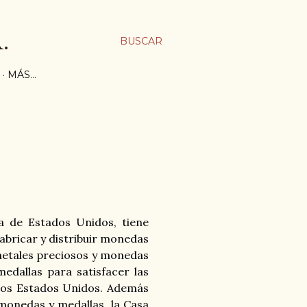
.
BUSCAR
MÁS…
a de Estados Unidos
, tiene
fabricar y distribuir monedas
metales preciosos y monedas
edallas para satisfacer las
los Estados Unidos.
Además
monedas y medallas, la Casa