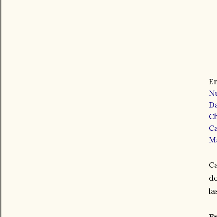
En
N
Da
Ch
Ca
Ma
Ca
de
la
En