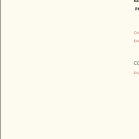
re
Co
Et
C
PU