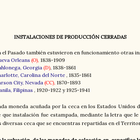
INSTALACIONES DE PRODUCCIÓN CERRADAS
 el Pasado también estuvieron en funcionamiento otras in
ueva Orleans
(O),
1838-1909
hlonega, Georgia
(D)
, 1838-1861
arlotte, Carolina del Norte
, 1835-1861
rson City, Nevada
(CC),
1870-1893
nila, Filipinas
, 1920-1922 y 1925-1941
da moneda acuñada por la ceca en los Estados Unidos de
 que instalación fue estampada, mediante la letra que l
s diversas ceca que se encuentras repartidas en el Territ
 la valuación de las monedas de colección en especifico l