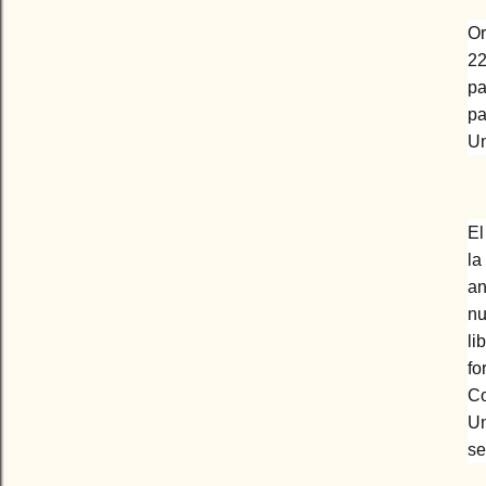
Or
2
pa
pa
Un
El
la
an
n
li
fo
Co
Un
se