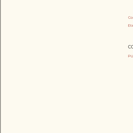
Co
Et
C
PU