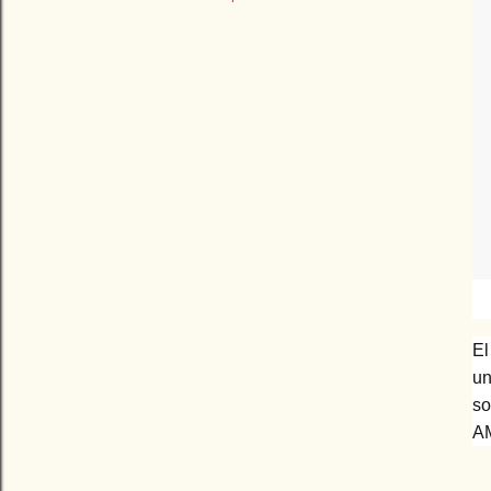
El
un
s
AM