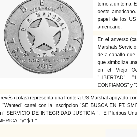
torno a un tema.
E
oeste americano.
papel de los US 
americano.
En el anverso (ca
Marshals Servicio 
de a caballo que 
que simboliza una
en el Viejo Oe
"LIBERTAD", "
CONFIAMOS" y "
 revés (colas) representa una frontera US Marshal apoyado cont
 "Wanted" cartel con la inscripción "SE BUSCA EN FT.
SMIT
on" SERVICIO DE INTEGRIDAD JUSTICIA "," E Pluribus U
ERICA, "y" $ 1 ".