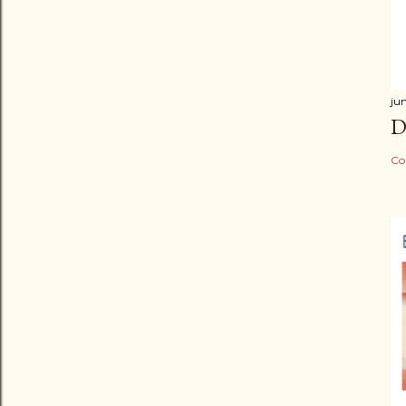
ju
D
Co