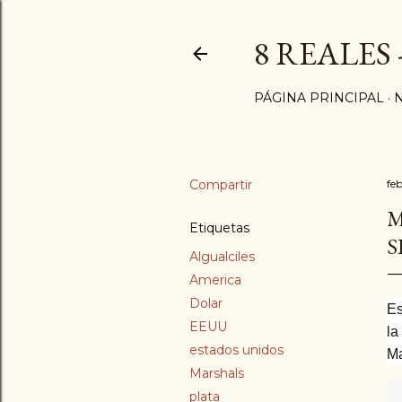
8 REALES
PÁGINA PRINCIPAL
Compartir
fe
M
Etiquetas
S
Algualciles
America
Dolar
Es
EEUU
la
estados unidos
Ma
Marshals
plata