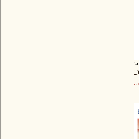
ju
D
Co