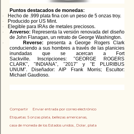
Puntos destacados de monedas:
Hecho de .999 plata fina con un peso de 5 onzas troy.
·
Producido por US Mint.
·
Elegible para IRAs de metales preciosos.
·
Anverso:
Representa la versión renovada del diseño
·
de John Flanagan, un retrato de George Washington.
Reverse:
presenta a George Rogers Clark
·
conduciendo a sus hombres a través de las planicies
inundadas que se acercan a Fort
Sackville. Inscripciones: "GEORGE ROGERS
CLARK", "INDIANA", "2017" y "E PLURIBUS
UNUM". Diseñador: AIP Frank Morris; Escultor:
Michael Gaudioso.
Compartir
Enviar entrada por correo electrónico
Etiquetas:
5 onzas plata
bellezas americanas
casa de moneda de los Estados unidos.
Dolar
plata