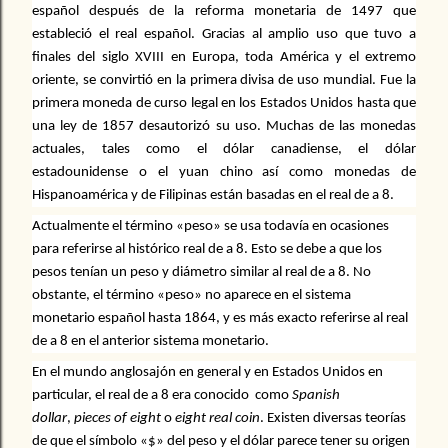
español
después de la reforma monetaria de
1497
que
estableció el
real español. Gracias al amplio uso que tuvo a
finales del siglo XVIII en
Europa, toda América y el extremo
oriente, se convirtió en la primera
divisa
de uso mundial. Fue la
primera moneda de curso legal en los
Estados Unidos
hasta que
una ley de
1857
desautorizó su uso. Muchas de las monedas
actuales, tales como el
dólar canadiense, el
dólar
estadounidense
o el
yuan chino
así como monedas de
Hispanoamérica y de Filipinas están basadas en el real de a 8.
Actualmente el término «peso» se usa todavía en ocasiones
para referirse al histórico real de a 8. Esto se debe a que los
pesos tenían un peso y diámetro similar al real de a 8. No
obstante, el término «peso» no aparece en el sistema
monetario español hasta
1864, y es más exacto referirse al real
de a 8 en el anterior sistema monetario.
En el mundo anglosajón en general y en
Estados Unidos
en
particular, el real de a 8 era conocido como
Spanish
dollar
,
pieces of eight
o
eight real coin
. Existen diversas teorías
de que el símbolo «$» del peso y el dólar parece tener su origen