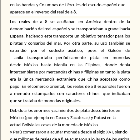
en las bandas y
Columnas de Hércules
del
escudo
español que
aparece en el reverso del real de a 8.
Los reales de a 8 se acuñaban en América dentro de la
denominación del
real español
y se transportaban a granel hacia
España, haciendo este transporte un objetivo tentador para los
piratas y corsarios del mar. Por otra parte, su uso también se
extendió por el sudeste asiático, pues el
Galeón de
anila
transportaba periódicamente
plata
en monedas
desde
México
hasta Manila
en las
Filipinas, donde debía
intercambiarse por mercancías chinas y filipinas en tanto la plata
era la única mercancía extranjera que
China
aceptaba como
pago. En el comercio oriental, los reales de a 8 españoles fueron
a menudo estampados con caracteres chinos, que indicaban
que se trataba de monedas originales.
Debido a los enormes yacimientos de plata descubiertos en
México (por ejemplo en
Taxco
y
Zacatecas) y
Potosí
en la
actual
Bolivia las casas de la moneda de México
y
Perú
comenzaron a acuñar moneda desde el siglo XVI, siendo
que millones de reales de a 8 se acuñaron a lo largo de los varios